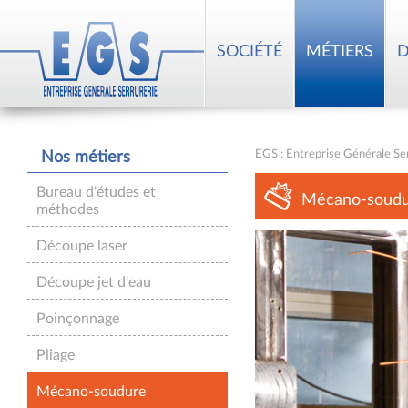
SOCIÉTÉ
MÉTIERS
D
EGS : Entreprise Générale Se
Nos métiers
Bureau d'études et
Mécano-soudur
méthodes
Découpe laser
Découpe jet d'eau
Poinçonnage
Pliage
Mécano-soudure